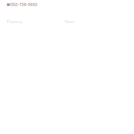
☎052-726-5652
Previous
Next