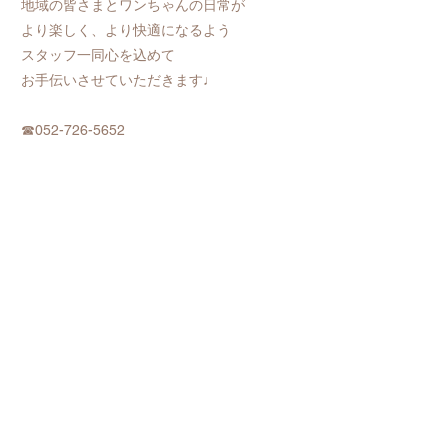
地域の皆さまとワンちゃんの日常が
より楽しく、より快適になるよう
スタッフ一同心を込めて
お手伝いさせていただきます♩
☎052-726-5652
〒463-0001
名古屋市守山区上志段味
字東谷2079番52
WET NOSE (ウェットノーズ)
Previous
Next